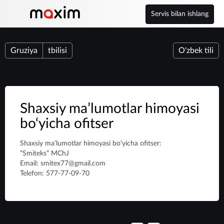
Servis bilan ishlang
Gruziya
tbilisi
O'zbek tili
Shaxsiy ma’lumotlar himoyasi
bo‘yicha ofitser
Shaxsiy ma’lumotlar himoyasi bo‘yicha ofitser:
“Smiteks” MChJ
Email: smitex77@gmail.com
Telefon: 577-77-09-70