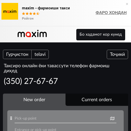
×
maxim - фармоиши такси
ФАРО ХОНДАН
Ройгон
Бо хадамот кор кунед
Гурҷистон
telavi
Тоҷикӣ
Таксиро онлайн ёки тавассути телефон фармоиш
диҳед
(350) 27-67-67