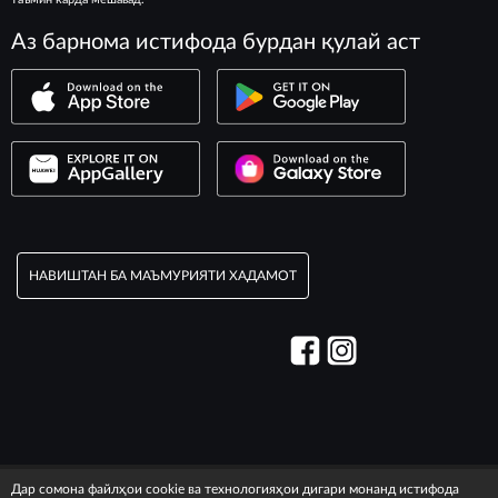
Аз барнома истифода бурдан қулай аст
НАВИШТАН БА МАЪМУРИЯТИ ХАДАМОТ
© 2003–2026 Хадамоти «Максим».
Дар сомона файлҳои cookie ва технологияҳои дигари монанд истифода