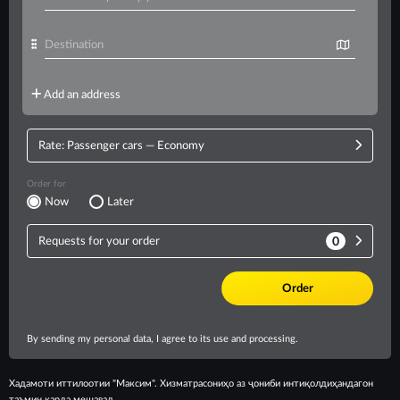
Хадамоти иттилоотии "Максим". Хизматрасониҳо аз ҷониби интиқолдиҳандагон
таъмин карда мешавад.